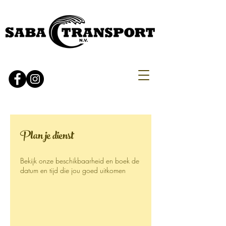
Plan je dienst
Bekijk onze beschikbaarheid en boek de
datum en tijd die jou goed uitkomen