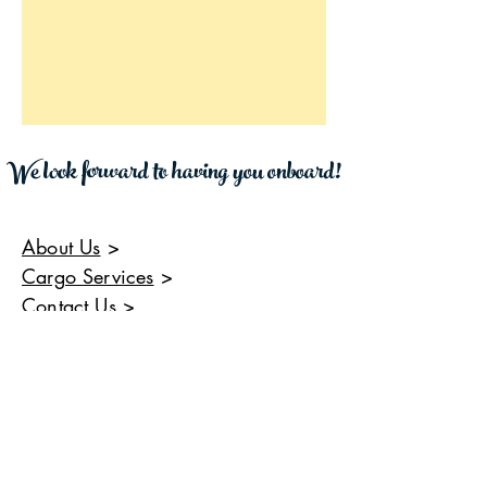
We look forward to having you onboard!
About Us
>
Cargo Services
>
Contact Us
>
Ferry Services
>
Yacht Agent Services
>
Saba C-Transport, N.V.
📍Windwardside, Saba, Dutch Caribbean