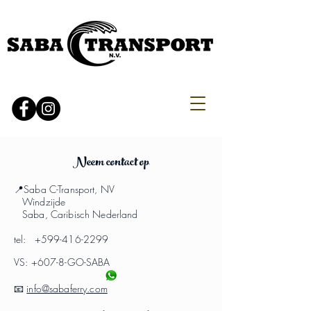
Neem contact op
📍Saba C-Transport, NV
Windzijde
Saba, Caribisch Nederland
tel:
+599-416-2299
VS: +607-8-GO-SABA
📧
info@sabaferry.com