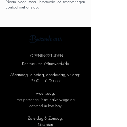
Neem voor meer informatie of reserveringen
contact met ons op.
Bezoek ons
OPENINGSTIJDEN
Kantooruren Windwardside
Maandag, dinsdag, donderdag, vrijdag:
9.00 - 16.00
uur
woensdag:
Het personeel is tot halverwege de
ochtend in Fort Bay
Zaterdag & Zondag:
Gesloten