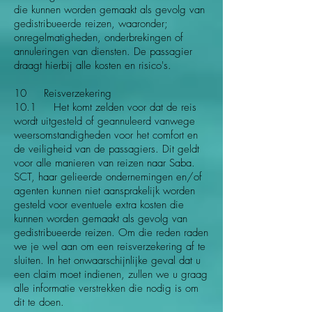
die kunnen worden gemaakt als gevolg van
gedistribueerde reizen, waaronder;
onregelmatigheden, onderbrekingen of
annuleringen van diensten. De passagier
draagt hierbij alle kosten en risico's.
10 Reisverzekering
10.1 Het komt zelden voor dat de reis
wordt uitgesteld of geannuleerd vanwege
weersomstandigheden voor het comfort en
de veiligheid van de passagiers. Dit geldt
voor alle manieren van reizen naar Saba.
SCT, haar gelieerde ondernemingen en/of
agenten kunnen niet aansprakelijk worden
gesteld voor eventuele extra kosten die
kunnen worden gemaakt als gevolg van
gedistribueerde reizen. Om die reden raden
we je wel aan om een reisverzekering af te
sluiten. In het onwaarschijnlijke geval dat u
een claim moet indienen, zullen we u graag
alle informatie verstrekken die nodig is om
dit te doen.