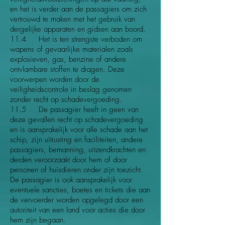
en het is verder aan de passagiers om zich
vertrouwd te maken met het gebruik van
dergelijke apparaten en gidsen aan boord.
11.4 Het is ten strengste verboden om
wapens of gevaarlijke materialen zoals
explosieven, gas, benzine of andere
ontvlambare stoffen te dragen. Deze
voorwerpen worden door de
veiligheidscontrole in beslag genomen
zonder recht op schadevergoeding.
11.5 De passagier heeft in geen van
deze gevallen recht op schadevergoeding
en is aansprakelijk voor alle schade aan het
schip, zijn uitrusting en faciliteiten, andere
passagiers, bemanning, uitzendkrachten en
derden veroorzaakt door hem of door
personen of huisdieren onder zijn toezicht.
De passagier is ook aansprakelijk voor
eventuele sancties, boetes en tickets die aan
de vervoerder worden opgelegd door een
autoriteit van een land voor acties die door
hem zijn begaan.