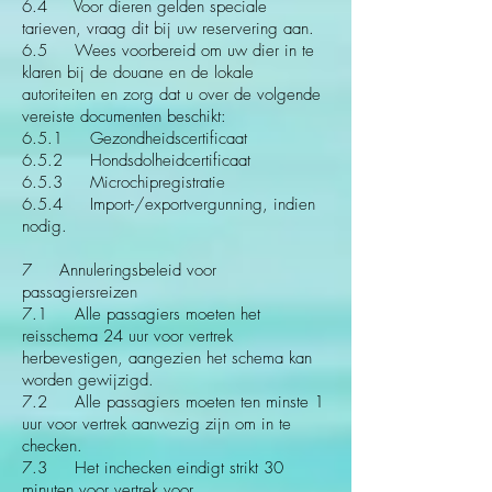
6.4 Voor dieren gelden speciale
tarieven, vraag dit bij uw reservering aan.
6.5 Wees voorbereid om uw dier in te
klaren bij de douane en de lokale
autoriteiten en zorg dat u over de volgende
vereiste documenten beschikt:
6.5.1 Gezondheidscertificaat
6.5.2 Hondsdolheidcertificaat
6.5.3 Microchipregistratie
6.5.4 Import-/exportvergunning, indien
nodig.
7 Annuleringsbeleid voor
passagiersreizen
7.1 Alle passagiers moeten het
reisschema 24 uur voor vertrek
herbevestigen, aangezien het schema kan
worden gewijzigd.
7.2 Alle passagiers moeten ten minste 1
uur voor vertrek aanwezig zijn om in te
checken.
7.3 Het inchecken eindigt strikt 30
minuten voor vertrek voor