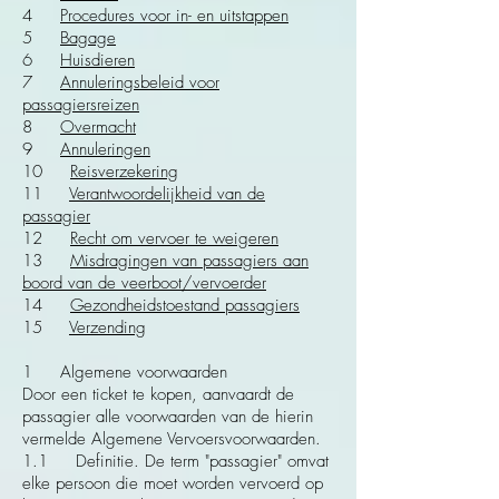
4
Procedures voor in- en uitstappen
5
Bagage
6
Huisdieren
7
Annuleringsbeleid voor
passagiersreizen
8
Overmacht
9
Annuleringen
10
Reisverzekering
11
Verantwoordelijkheid van de
passagier
12
Recht om vervoer te weigeren
13
Misdragingen van passagiers aan
boord van de veerboot/vervoerder
14
Gezondheidstoestand passagiers
15
Verzending
1 Algemene voorwaarden
Door een ticket te kopen, aanvaardt de
passagier alle voorwaarden van de hierin
vermelde Algemene Vervoersvoorwaarden.
1.1 Definitie. De term "passagier" omvat
elke persoon die moet worden vervoerd op