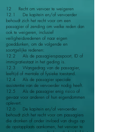
12 Recht om vervoer te weigeren
12.1 De kapitein en/of vervoerder
behoudt zich het recht voor om een
passagier of zending om welke reden dan
ook te weigeren, inclusief
veiligheidsredenen of naar eigen
goeddunken, om de volgende en
soortgelijke redenen:
12.2 Als de passagierspaspoort, ID of
immigratiestaat in het geding is.
12.3 Wangedrag van de passagier,
leeftijd of mentale of fysieke toestand.
12.4 Als de passagier speciale
assistentie van de vervoerder nodig heeft.
12.5 Als de passagier enig risico of
gevaar voor anderen of hun eigendommen
oplevert.
12.6 De kapitein en/of vervoerder
behoudt zich het recht voor om passagiers
die dronken of onder invloed van drugs op
de opstapplaats aankomen, het vervoer te