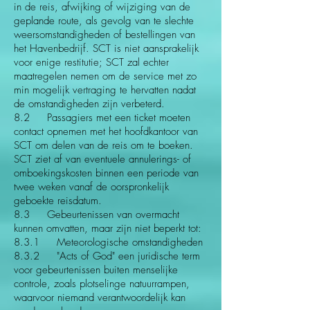
in de reis, afwijking of wijziging van de
geplande route, als gevolg van te slechte
weersomstandigheden of bestellingen van
het Havenbedrijf. SCT is niet aansprakelijk
voor enige restitutie; SCT zal echter
maatregelen nemen om de service met zo
min mogelijk vertraging te hervatten nadat
de omstandigheden zijn verbeterd.
8.2 Passagiers met een ticket moeten
contact opnemen met het hoofdkantoor van
SCT om delen van de reis om te boeken.
SCT ziet af van eventuele annulerings- of
omboekingskosten binnen een periode van
twee weken vanaf de oorspronkelijk
geboekte reisdatum.
8.3 Gebeurtenissen van overmacht
kunnen omvatten, maar zijn niet beperkt tot:
8.3.1 Meteorologische omstandigheden
8.3.2 "Acts of God" een juridische term
voor gebeurtenissen buiten menselijke
controle, zoals plotselinge natuurrampen,
waarvoor niemand verantwoordelijk kan