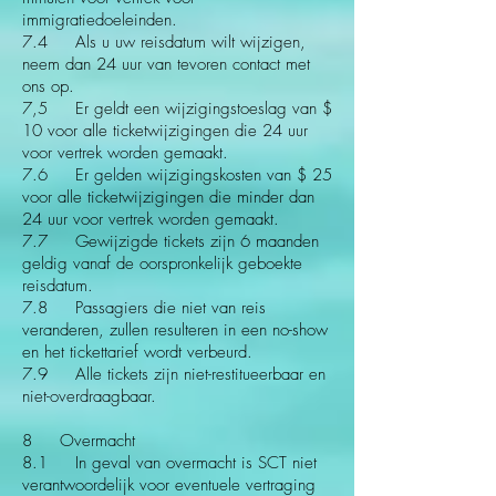
immigratiedoeleinden.
7.4 Als u uw reisdatum wilt wijzigen,
neem dan 24 uur van tevoren contact met
ons op.
7,5 Er geldt een wijzigingstoeslag van $
10 voor alle ticketwijzigingen die 24 uur
voor vertrek worden gemaakt.
7.6 Er gelden wijzigingskosten van $ 25
voor alle ticketwijzigingen die minder dan
24 uur voor vertrek worden gemaakt.
7.7 Gewijzigde tickets zijn 6 maanden
geldig vanaf de oorspronkelijk geboekte
reisdatum.
7.8 Passagiers die niet van reis
veranderen, zullen resulteren in een no-show
en het tickettarief wordt verbeurd.
7.9 Alle tickets zijn niet-restitueerbaar en
niet-overdraagbaar.
8 Overmacht
8.1 In geval van overmacht is SCT niet
verantwoordelijk voor eventuele vertraging