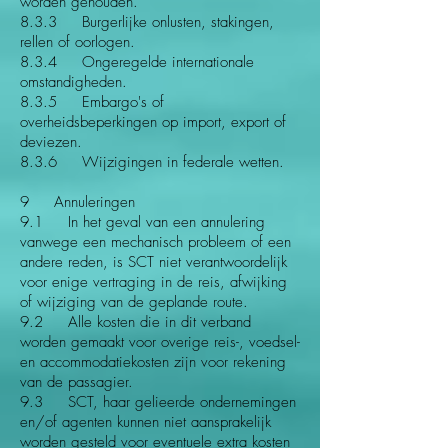
worden gehouden.
8.3.3 Burgerlijke onlusten, stakingen,
rellen of oorlogen.
8.3.4 Ongeregelde internationale
omstandigheden.
8.3.5 Embargo's of
overheidsbeperkingen op import, export of
deviezen.
8.3.6 Wijzigingen in federale wetten.
9 Annuleringen
9.1 In het geval van een annulering
vanwege een mechanisch probleem of een
andere reden, is SCT niet verantwoordelijk
voor enige vertraging in de reis, afwijking
of wijziging van de geplande route.
9.2 Alle kosten die in dit verband
worden gemaakt voor overige reis-, voedsel-
en accommodatiekosten zijn voor rekening
van de passagier.
9.3 SCT, haar gelieerde ondernemingen
en/of agenten kunnen niet aansprakelijk
worden gesteld voor eventuele extra kosten