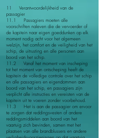
11 Verantwoordelijkheid van de
passagier
11.1 Passagiers moeten alle
voorschriften naleven die de vervoerder of
de kapitein naar eigen goeddunken op elk
moment nodig acht voor het algemeen
welzijn, het comfort en de veiligheid van het
schip, de uitrusting en alle personen aan
boord van het schip.
11.2 Vanaf het moment van inscheping
tot het moment van ontscheping heeft de
kapitein de volledige controle over het schip
en alle passagiers en eigendommen aan
boord van het schip, en passagiers zijn
verplicht alle instructies en vereisten van de
kapitein uit te voeren zonder voorbehoud.
11.3 Het is aan de passagier om ervoor
te zorgen dat reddingsvesten of andere
reddingsmiddelen aan boord van het
vaartuig zich bevinden, samen met het
plaatsen van alle brandblussers en andere
veiligheidsvoorzieningen op dat vaartuig,