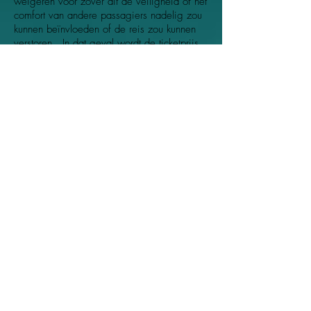
weigeren voor zover dit de veiligheid of het
comfort van andere passagiers nadelig zou
kunnen beïnvloeden of de reis zou kunnen
verstoren . In dat geval wordt de ticketprijs
niet gerestitueerd.
12.6.1 Als de passagier immigratie- en
douanecontroles en/of veiligheidscontroles
weigert.
12.6.2 Als het door de passagier
getoonde Ticket op illegale wijze is
verkregen, of als het is uitgegeven of
gekocht van iemand anders dan de
vervoerder of diens gemachtigde, of als het
als gestolen of verloren wordt gemeld, of als
het een vervalst ticket is, of indien iemand
anders dan de vervoerder of diens
gemachtigde het Ticket heeft gewijzigd of
indien dit het geval is (in welk geval de
vervoerder zich het recht voorbehoudt om
een dergelijk Ticket in beslag te nemen) of
indien de persoon die het Ticket aanbiedt
niet kan aantonen dat hij/zij de persoon
genoemd in de rubriek "Naam Passagier" (in