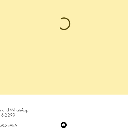
ce and WhatsApp:
16-2299
-GO-SABA