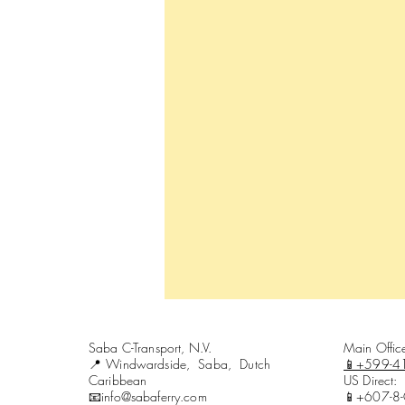
Saba C-Transport, N.V.
Main Offi
📍Windwardside, Saba, Dutch
📱+599-4
Caribbean
US Direct:
📧info@sabaferry.com
📱+607-8