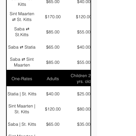
$65.00
$40.00
Kitts
Sint Maarten
$170.00
$120.00
⇄ St. Kitts
Saba ⇄
$85.00
$55.00
St.Kitts
Saba ⇄ Statia
$65.00
$40.00
Saba ⇄ Sint
$85.00
$55.00
Maarten
Children 2-11
One-Rates
Adults
yrs. old
Statia | St. Kitts
$40.00
$25.00
Sint Maarten |
$120.00
$80.00
St. Kitts
Saba | St. Kitts
$65.00
$35.00