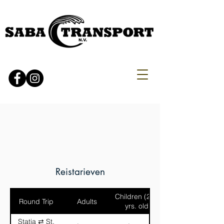
Reistarieven
Children (2-11
Round Trip
Adults
yrs. old)
Statia ⇄ St.