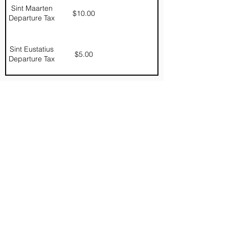
Sint Maarten
$10.00
Departure Tax
Sint Eustatius
$5.00
Departure Tax
Hoe koop ik kaartjes?
Online reserveren
U kunt reserveren door het online formulier in
te vullen.
Helaas kunnen we momenteel geen online
betalingen accepteren. U kunt ons kantoor in
Windwardside bezoeken. Kantoortijden
Om met krediet te betalen,
hoeft u ons alleen
maar te bellen of een e-mail te sturen
en wij
zullen uw E-Ticket verwerken en direct naar u