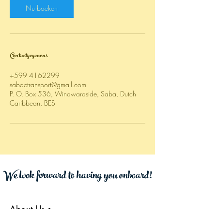
Nu boeken
Contactgegevens
+599 4162299
sabactransport@gmail.com
P. O. Box 536, Windwardside, Saba, Dutch
Caribbean, BES
We look forward to having you onboard!
About Us
>