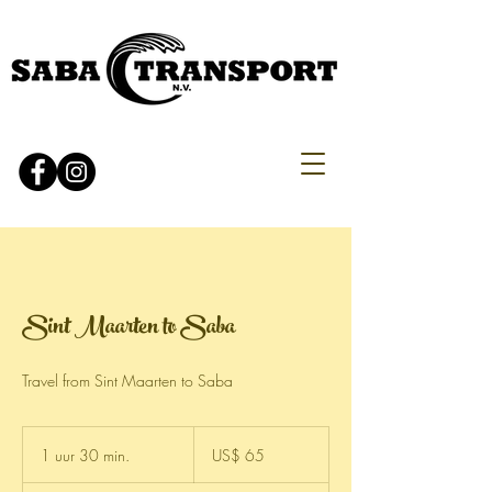
Sint Maarten to Saba
Travel from Sint Maarten to Saba
65
Amerikaanse
1 uur 30 min.
1
US$ 65
dollar
u