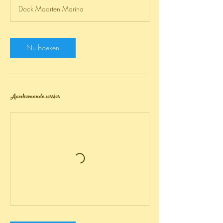
u
Dock Maarten Marina
3
0
m
i
Nu boeken
n
.
Aankomende sessies