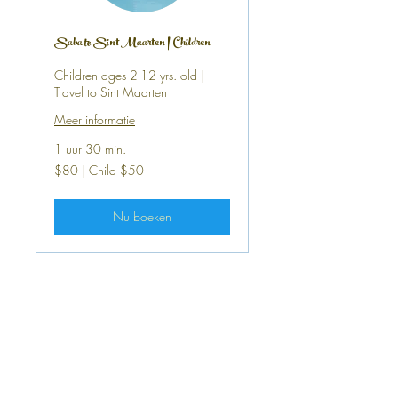
Saba to Sint Maarten | Children
Children ages 2-12 yrs. old |
Travel to Sint Maarten
Meer informatie
1 uur 30 min.
$80
$80 | Child $50
|
Child
$50
Nu boeken
We look forward to having you onboard!
About Us
>
Cargo Services
>