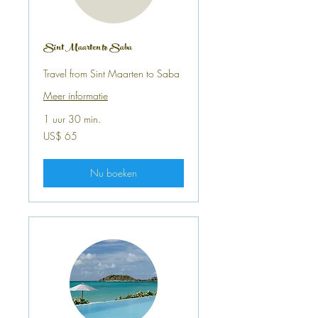
Sint Maarten to Saba
Travel from Sint Maarten to Saba
Meer informatie
1 uur 30 min.
65
US$ 65
Amerikaanse
dollar
Nu boeken