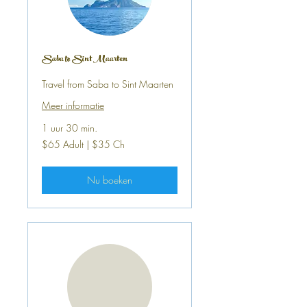
Saba to Sint Maarten
Travel from Saba to Sint Maarten
Meer informatie
1 uur 30 min.
$65
$65 Adult | $35 Ch
Adult
|
$35
Ch
Nu boeken