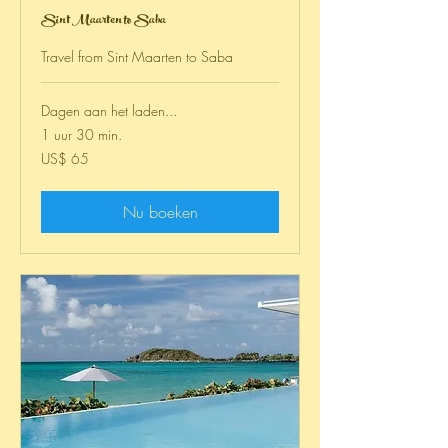
Sint Maarten to Saba
Travel from Sint Maarten to Saba
Dagen aan het laden...
1 uur 30 min.
65
US$ 65
Amerikaanse
dollar
Nu boeken