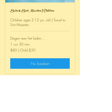
Saba to Sint Maarten | Children
Children ages 2-12 yrs. old | Travel to
Sint Maarten
Dagen aan het laden...
1 uur 30 min.
$80
$80 | Child $50
|
Child
$50
Nu boeken
We look forward to having you onboard!
About Us
>